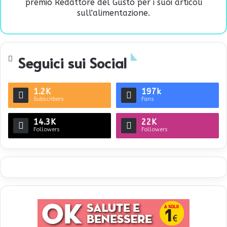
premio Redattore del Gusto per i suoi articoli
sull'alimentazione.
Seguici sui Social
1.2K
197k
Subscribers
Fans
14.3K
22K
Followers
Followers