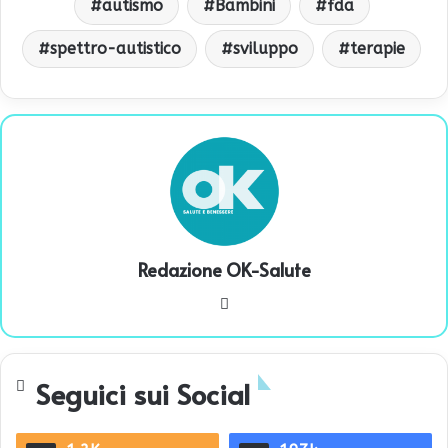
autismo
Bambini
fda
spettro-autistico
sviluppo
terapie
Redazione OK-Salute
We
bsi
te
Seguici sui Social