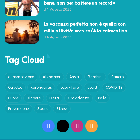
bene, non per battere un record»
4 Agosto 2026
La vacanza perfetta non è quella con
mille attività: ecco cos’è la calmcation
4 Agosto 2026
Tag Cloud
alimentazione
Alzheimer
Ansia
Bambini
Cancro
Cervello
coronavirus
cosa-fare
covid
COVID 19
Cuore
Diabete
Dieta
Gravidanza
Pelle
Prevenzione
Sport
Stress
Facebook
X
Instagram
RSS