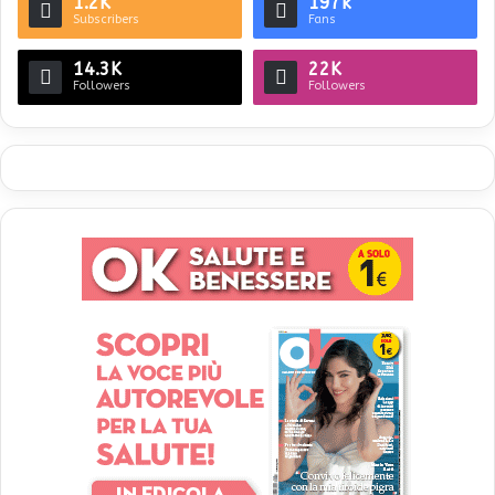
1.2K
197k
Subscribers
Fans
14.3K
22K
Followers
Followers