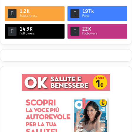
1.2K
197k
Subscribers
Fans
14.3K
22K
Followers
Followers