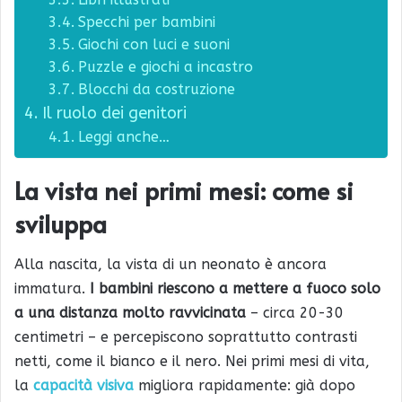
Specchi per bambini
Giochi con luci e suoni
Puzzle e giochi a incastro
Blocchi da costruzione
Il ruolo dei genitori
Leggi anche…
La vista nei primi mesi: come si
sviluppa
Alla nascita, la vista di un neonato è ancora
immatura.
I bambini riescono a mettere a fuoco solo
a una distanza molto ravvicinata
– circa 20-30
centimetri – e percepiscono soprattutto contrasti
netti, come il bianco e il nero. Nei primi mesi di vita,
la
capacità visiva
migliora rapidamente: già dopo