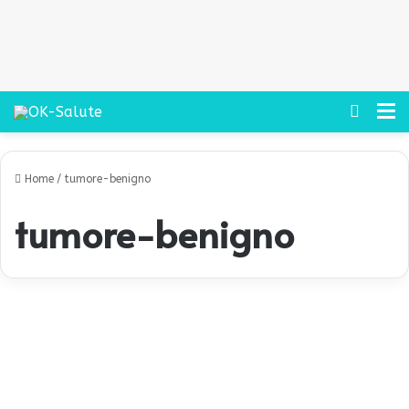
Cerca
M
Home
/
tumore-benigno
tumore-benigno
A
n
Salute
g
i
o