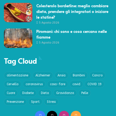
Colesterolo borderline: meglio cambiare
dieta, prendere gli integratori o iniziare
le statine?
5 Agosto 2026
Piromani: chi sono e cosa cercano nelle
fiamme
5 Agosto 2026
Tag Cloud
alimentazione
Alzheimer
Ansia
Bambini
Cancro
Cervello
coronavirus
cosa-fare
covid
COVID 19
Cuore
Diabete
Dieta
Gravidanza
Pelle
Prevenzione
Sport
Stress
Facebook
X
Instagram
RSS