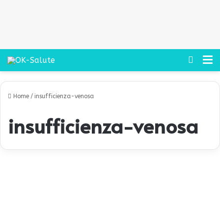
Cerca
M
Home
/
insufficienza-venosa
insufficienza-venosa
P
r
promo
o
b
l