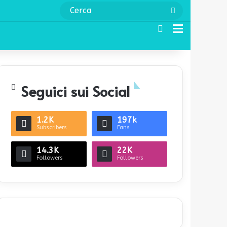
Cerca
Cerca
Menu
Seguici sui Social
1.2K
197k
Subscribers
Fans
14.3K
22K
Followers
Followers