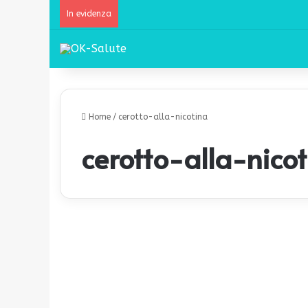
In evidenza
Home
/
cerotto-alla-nicotina
cerotto-alla-nico
S
m
Malattie respiratorie
e
t
t
e