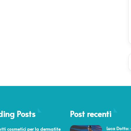
ding Posts
Post recenti
 2018
Luca Dotto:
otti cosmetici per la dermatite