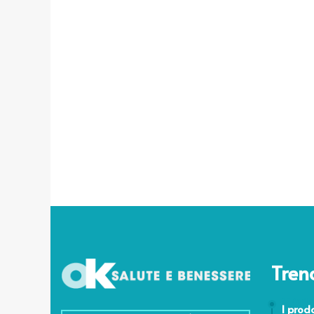
Tren
25 Aprile
I prod