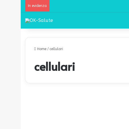
In evidenza
Home
/
cellulari
cellulari
E
f
Salute Mentale
f
e
t
t