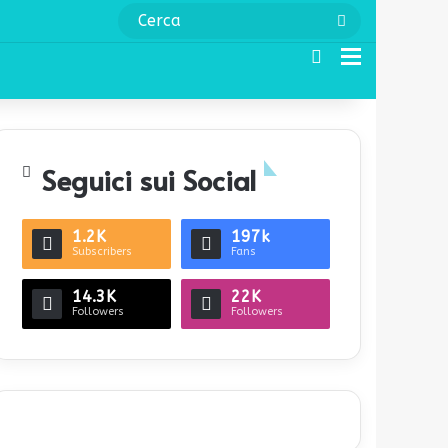
Cerca
Cerca
Menu
Seguici sui Social
1.2K
197k
Subscribers
Fans
14.3K
22K
Followers
Followers