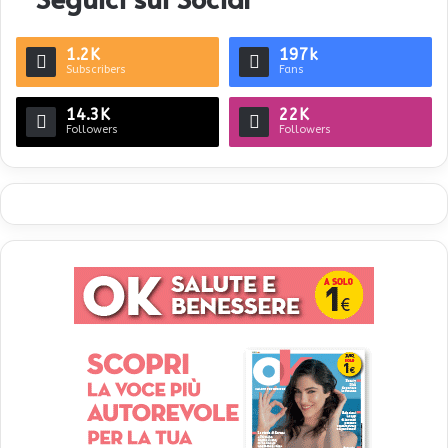
1.2K
197k
Subscribers
Fans
14.3K
22K
Followers
Followers