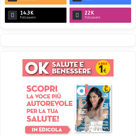
14.3K
22K
Followers
Followers