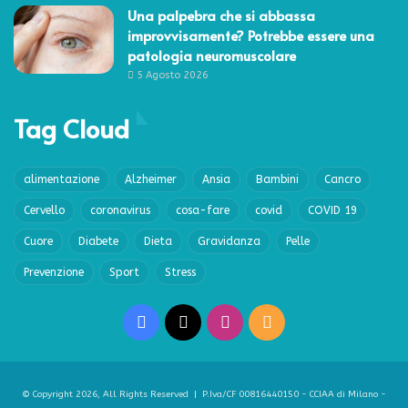
Una palpebra che si abbassa
improvvisamente? Potrebbe essere una
patologia neuromuscolare
5 Agosto 2026
Tag Cloud
alimentazione
Alzheimer
Ansia
Bambini
Cancro
Cervello
coronavirus
cosa-fare
covid
COVID 19
Cuore
Diabete
Dieta
Gravidanza
Pelle
Prevenzione
Sport
Stress
Facebook
X
Instagram
RSS
© Copyright 2026, All Rights Reserved | P.Iva/CF 00816440150 - CCIAA di Milano -