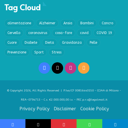
Tag Cloud
alimentazione
Alzheimer
Ansia
Bambini
Cancro
Cervello
coronavirus
cosa-fare
covid
COVID 19
Cuore
Diabete
Dieta
Gravidanza
Pelle
Prevenzione
Sport
Stress
Facebook
X
Instagram
RSS
© Copyright 2026, All Rights Reserved | P.Iva/CF 00816440150 - CCIAA di Milano -
REA-0794713 - C.s. €2.000.000,00 i.v. - PEC p.r.s@legalmail.it
Privacy Policy
Disclaimer
Cookie Policy