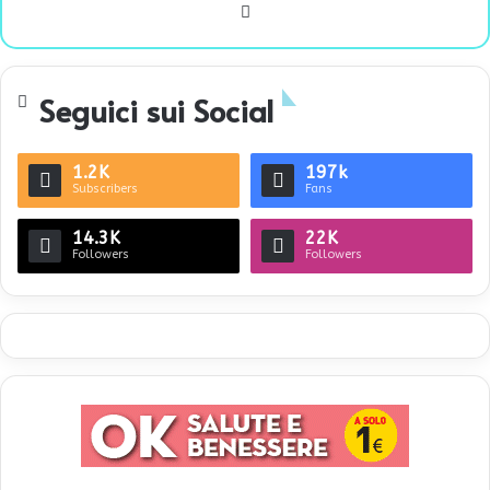
We
bsi
te
Seguici sui Social
1.2K
197k
Subscribers
Fans
14.3K
22K
Followers
Followers