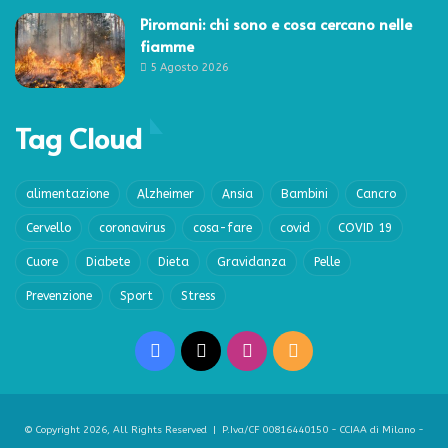
Piromani: chi sono e cosa cercano nelle
fiamme
5 Agosto 2026
Tag Cloud
alimentazione
Alzheimer
Ansia
Bambini
Cancro
Cervello
coronavirus
cosa-fare
covid
COVID 19
Cuore
Diabete
Dieta
Gravidanza
Pelle
Prevenzione
Sport
Stress
Facebook
X
Instagram
RSS
© Copyright 2026, All Rights Reserved | P.Iva/CF 00816440150 - CCIAA di Milano -