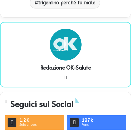
trigemino perché fa male
Redazione OK-Salute
We
bsi
te
Seguici sui Social
1.2K
197k
Subscribers
Fans