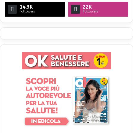
14.3K
22K
Followers
Followers