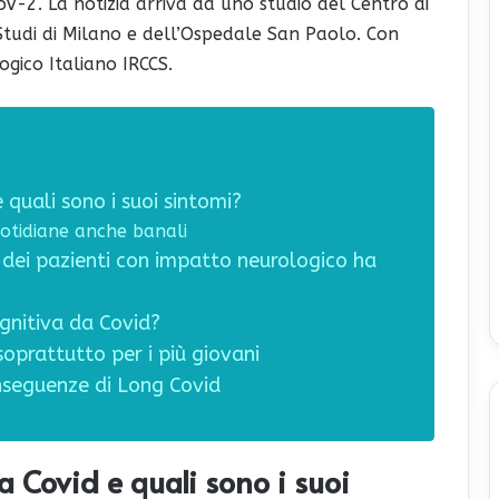
V-2. La notizia arriva da uno studio del Centro di
i Studi di Milano e dell’Ospedale San Paolo. Con
ogico Italiano IRCCS.
 quali sono i suoi sintomi?
uotidiane anche banali
 dei pazienti con impatto neurologico ha
gnitiva da Covid?
soprattutto per i più giovani
onseguenze di Long Covid
a Covid e quali sono i suoi