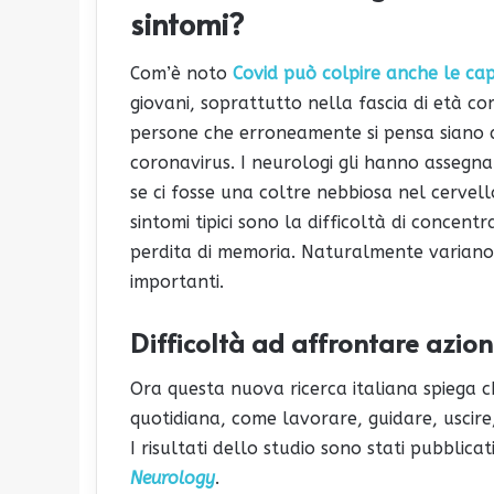
sintomi?
Com’è noto
Covid può colpire anche le cap
giovani, soprattutto nella fascia di età com
persone che erroneamente si pensa siano a 
coronavirus. I neurologi gli hanno assegn
se ci fosse una coltre nebbiosa nel cervell
sintomi tipici sono la difficoltà di concent
perdita di memoria. Naturalmente variano d
importanti.
Difficoltà ad affrontare azio
Ora questa nuova ricerca italiana spiega c
quotidiana, come lavorare, guidare, uscir
I risultati dello studio sono stati pubblicati
Neurology
.