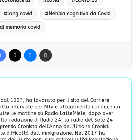
coronavirus
covid
COVID 19
long covid
Nebbia cognitiva da Covid
 di memoria covid
Facebook
X
Messenger
Condividi via Email
 dal 1997, ha lavorato per il sito del Corriere
fatto interviste per Mtv e attualmente conduce un
utte le mattine su Radio LatteMiele, dopo aver
lla redazione di Radio 24, la radio del Sole 24
premio Cronista dell'Anno dell'Unione Cronisti
ulle difficoltà dell'immigrazione. Nel 2017 ha
re del Gusto per i suoi articoli sull'alimentazione.