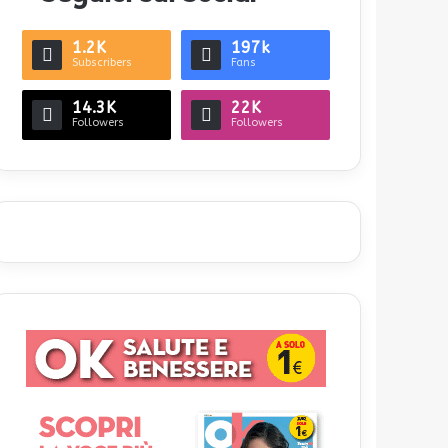
1.2K
197k
Subscribers
Fans
14.3K
22K
Followers
Followers