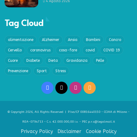
4 Agosto 2026
Tag Cloud
alimentazione
Alzheimer
Ansia
Bambini
Cancro
Cervello
coronavirus
cosa-fare
covid
COVID 19
Cuore
Diabete
Dieta
Gravidanza
Pelle
Prevenzione
Sport
Stress
Facebook
X
Instagram
RSS
© Copyright 2026, All Rights Reserved | P.Iva/CF 00816440150 - CCIAA di Milano -
REA-0794713 - C.s. €2.000.000,00 i.v. - PEC p.r.s@legalmail.it
Privacy Policy
Disclaimer
Cookie Policy