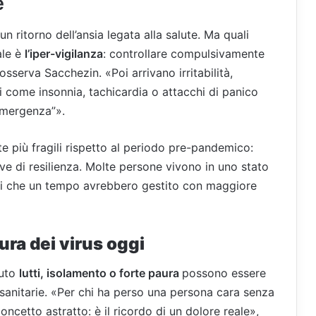
le
n ritorno dell’ansia legata alla salute. Ma quali
ale è
l’iper-vigilanza
: controllare compulsivamente
osserva Sacchezin. «Poi arrivano irritabilità,
ici come insonnia, tachicardia o attacchi di panico
emergenza”».
 più fragili rispetto al periodo pre-pandemico:
rve di resilienza. Molte persone vivono in uno stato
oli che un tempo avrebbero gestito con maggiore
aura dei virus oggi
suto
lutti, isolamento o forte paura
possono essere
 sanitarie. «Per chi ha perso una persona cara senza
concetto astratto: è il ricordo di un dolore reale»,