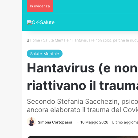
In evidenza
Home
/
Salute Mentale
/
Hantavirus (e non solo): perché le nuov
Salute Mentale
Hantavirus (e non 
riattivano il trau
Secondo Stefania Sacchezin, psicot
ancora elaborato il trauma del Covi
Simona Cortopassi
16 Maggio 2026
Ultimo aggior