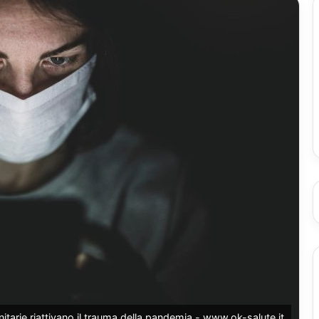
itarie riattivano il trauma della pandemia - www.ok-salute.it