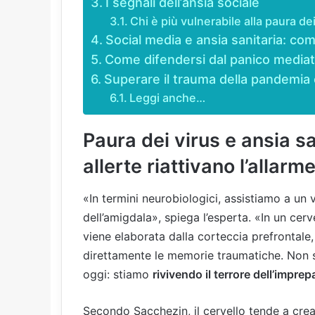
I segnali dell’ansia sociale
Chi è più vulnerabile alla paura de
Social media e ansia sanitaria: com
Come difendersi dal panico mediat
Superare il trauma della pandemia e
Leggi anche…
Paura dei virus e ansia s
allerte riattivano l’allarm
«In termini neurobiologici, assistiamo a un
dell’amigdala», spiega l’esperta. «In un cer
viene elaborata dalla corteccia prefrontale,
direttamente le memorie traumatiche. Non st
oggi: stiamo
rivivendo il terrore dell’impre
Secondo Sacchezin, il cervello tende a crea