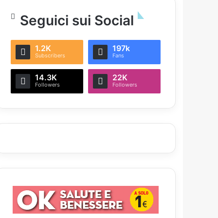
Seguici sui Social
1.2K
197k
Subscribers
Fans
14.3K
22K
Followers
Followers