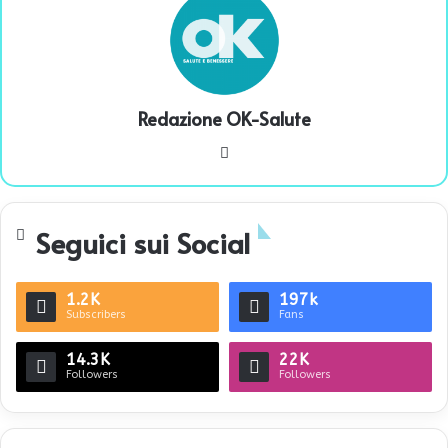
Redazione OK-Salute
We
bsi
te
Seguici sui Social
1.2K
197k
Subscribers
Fans
14.3K
22K
Followers
Followers