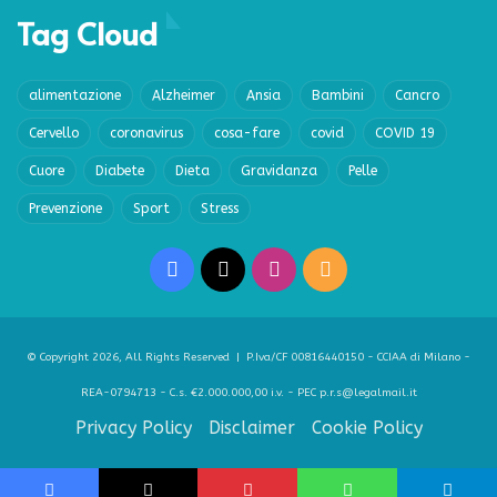
Tag Cloud
alimentazione
Alzheimer
Ansia
Bambini
Cancro
Cervello
coronavirus
cosa-fare
covid
COVID 19
Cuore
Diabete
Dieta
Gravidanza
Pelle
Prevenzione
Sport
Stress
Facebook
X
Instagram
RSS
© Copyright 2026, All Rights Reserved | P.Iva/CF 00816440150 - CCIAA di Milano -
REA-0794713 - C.s. €2.000.000,00 i.v. - PEC p.r.s@legalmail.it
Privacy Policy
Disclaimer
Cookie Policy