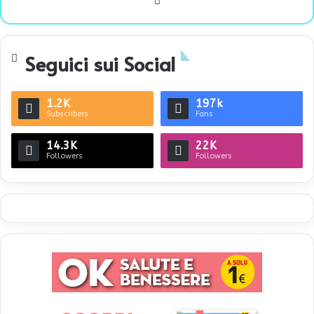
We
bsi
te
Seguici sui Social
1.2K
197k
Subscribers
Fans
14.3K
22K
Followers
Followers