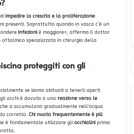
o?
 di
impedire la crescita e la proliferazione
ni presenti. Soprattutto quando in vasca c’è un
ffondere
infezioni
è maggiore», afferma il dottor
o oftalmico specializzato in chirurgia della
piscina proteggiti con gli
ecialmente se siamo abituati a tenerli aperti
degli occhi è dovuta a una
reazione verso le
a, che si accumulano gradualmente nell’acqua
do corretto.
Chi nuota frequentemente è più
he è fondamentale utilizzare gli
occhialini
prima
uratto.