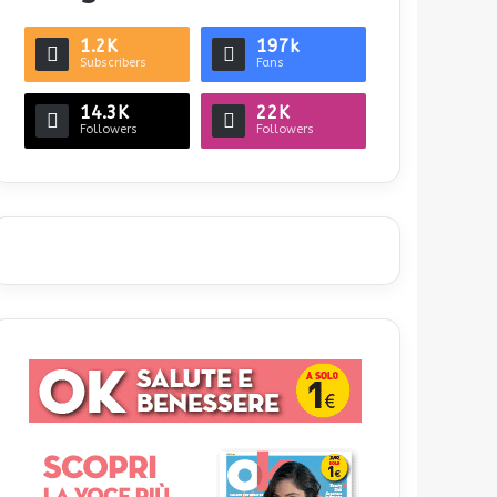
1.2K
197k
Subscribers
Fans
14.3K
22K
Followers
Followers