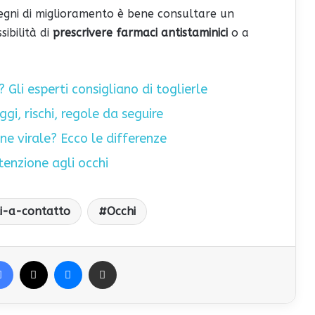
egni di miglioramento è bene consultare un
sibilità di
prescrivere farmaci antistaminici
o a
 Gli esperti consigliano di toglierle
gi, rischi, regole da seguire
one virale? Ecco le differenze
tenzione agli occhi
ti-a-contatto
Occhi
Facebook
X
Messenger
Condividi via Email