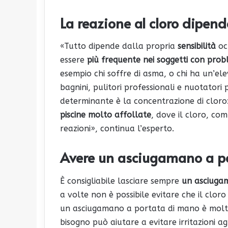
La reazione al cloro dipende
«Tutto dipende dalla propria
sensibilità
ocu
essere
più frequente nei soggetti con prob
esempio chi soffre di asma, o chi ha un’el
bagnini, pulitori professionali e nuotatori p
determinante è la concentrazione di clor
piscine molto affollate
, dove il cloro, co
reazioni», continua l’esperto.
Avere un asciugamano a po
È consigliabile lasciare sempre
un asciugam
a volte non è possibile evitare che il cloro 
un asciugamano a portata di mano è molto u
bisogno può aiutare a evitare irritazioni agl