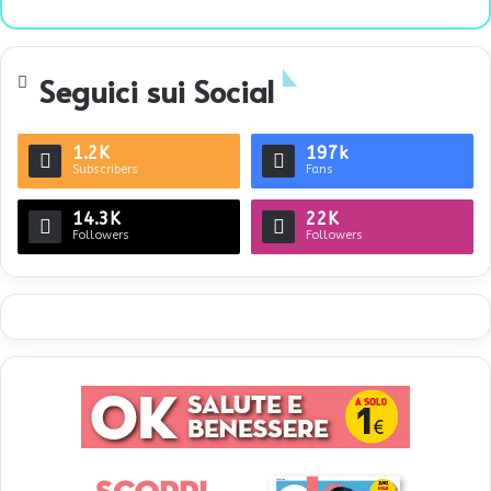
bsi
te
Seguici sui Social
1.2K
197k
Subscribers
Fans
14.3K
22K
Followers
Followers