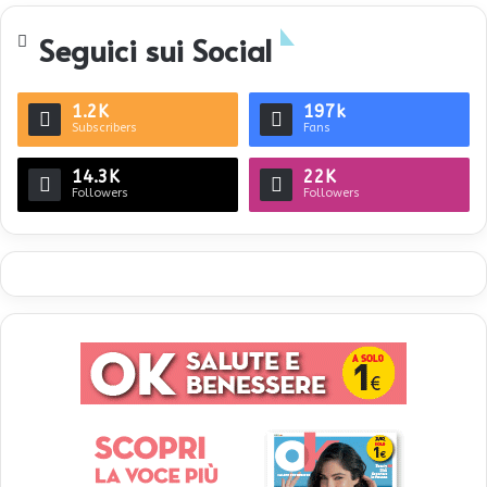
te
Seguici sui Social
1.2K
197k
Subscribers
Fans
14.3K
22K
Followers
Followers