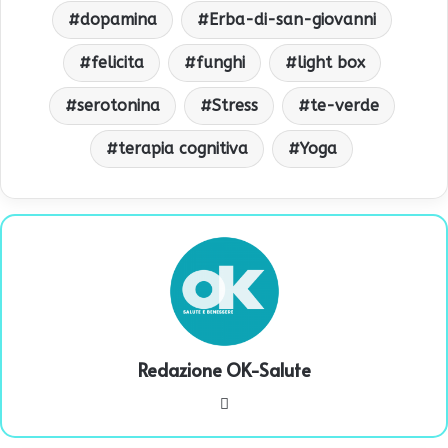
dopamina
Erba-di-san-giovanni
felicita
funghi
light box
serotonina
Stress
te-verde
terapia cognitiva
Yoga
Redazione OK-Salute
We
bsi