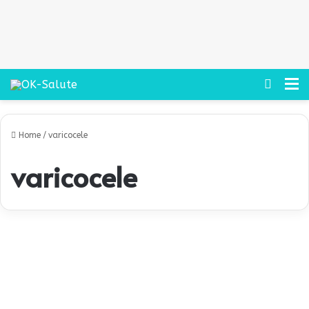
Cerca
M
Home
/
varicocele
varicocele
D
o
Salute
l
o
r