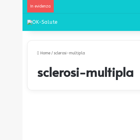
In evidenza
Home
/
sclerosi-multipla
sclerosi-multipla
F
o
Salute
r
m
i
c