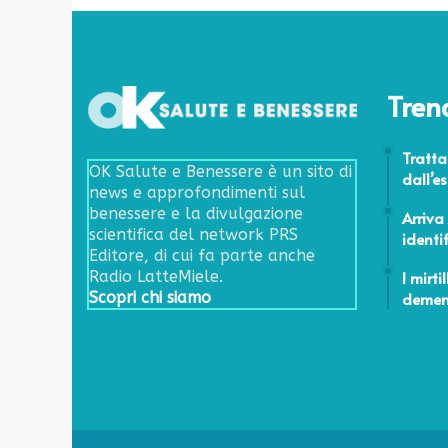
a
m
o
d
a
”
i
a
v
s
e
s
Tren
r
i
s
s
9 Giugno
e
Tratta
t
OK Salute e Benessere è un sito di
»
dall’e
e
news e approfondimenti sul
n
15 Aprile
benessere e la divulgazione
Arriva
z
scientifica del network PRS
identif
a
Editore, di cui fa parte anche
a
26 Maggi
I mirti
Radio LatteMiele.
r
deme
Scopri chi siamo
i
s
c
h
i
o