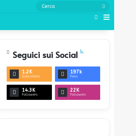
Cerca
Cerca
Menu
Seguici sui Social
1.2K
197k
Subscribers
Fans
14.3K
22K
Followers
Followers