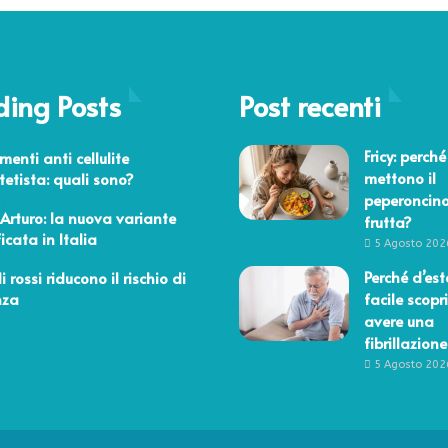
i
t
t
p
i
i
r
v
f
i
i
i
m
ding Posts
p
Post recenti
c
a
e
i
d
n
a
 2020
e
Fricy: perché
menti anti cellulite
s
l
i
mettono il
stetista: quali sono?
a
e
s
peperoncino
t
 2023
i
 Arturo: la nuova variante
frutta?
i
n
icata in Italia
“
5 Agosto 202
t
s
o 2022
Perché d’est
lli rossi riducono il rischio di
o
u
nza
facile scopri
m
m
avere una
i
i
fibrillazione
s
5 Agosto 202
u
r
a
”