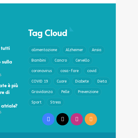
Tag Cloud
 tutti
alimentazione
Alzheimer
Ansia
 sulla
Bambini
Cancro
Cervello
coronavirus
cosa-fare
covid
6
COVID 19
Cuore
Diabete
Dieta
ate è più
re di
Gravidanza
Pelle
Prevenzione
Sport
Stress
 atriale?
6
Facebook
X
Instagram
RSS