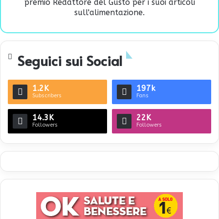
premio Redattore del Gusto per i suoi articoli
sull'alimentazione.
Seguici sui Social
1.2K
197k
Subscribers
Fans
14.3K
22K
Followers
Followers