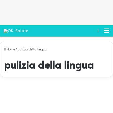
Cerca
M
Home
/
pulizia della lingua
pulizia della lingua
P
e
Benessere
r
c
h