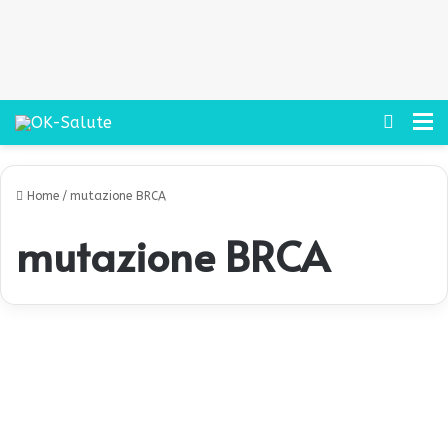
Cerca
M
Home
/
mutazione BRCA
mutazione BRCA
G
e
Senza categoria
n
i
B