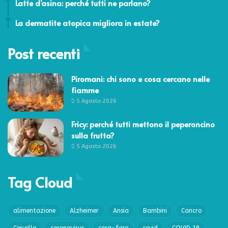
Latte d’asina: perché tutti ne parlano?
24 Luglio 2017
La dermatite atopica migliora in estate?
Post recenti
Piromani: chi sono e cosa cercano nelle
fiamme
5 Agosto 2026
Fricy: perché tutti mettono il peperoncino
sulla frutta?
5 Agosto 2026
Tag Cloud
alimentazione
Alzheimer
Ansia
Bambini
Cancro
Cervello
coronavirus
cosa-fare
covid
COVID 19