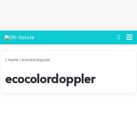
Cerca
M
Home
/
ecocolordoppler
ecocolordoppler
G
a
Salute
m
b
e