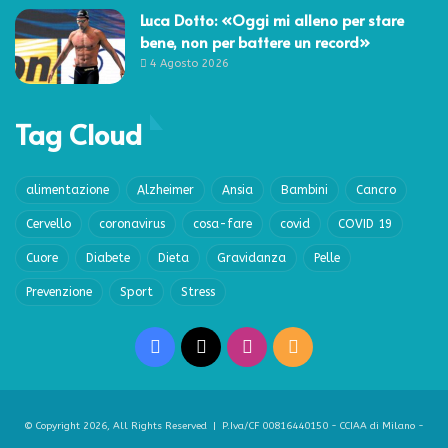
Luca Dotto: «Oggi mi alleno per stare
bene, non per battere un record»
4 Agosto 2026
Tag Cloud
alimentazione
Alzheimer
Ansia
Bambini
Cancro
Cervello
coronavirus
cosa-fare
covid
COVID 19
Cuore
Diabete
Dieta
Gravidanza
Pelle
Prevenzione
Sport
Stress
Facebook
X
Instagram
RSS
© Copyright 2026, All Rights Reserved | P.Iva/CF 00816440150 - CCIAA di Milano -