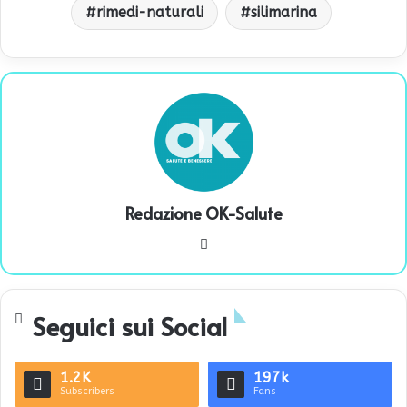
rimedi-naturali
silimarina
Redazione OK-Salute
We
bsi
te
Seguici sui Social
1.2K
197k
Subscribers
Fans