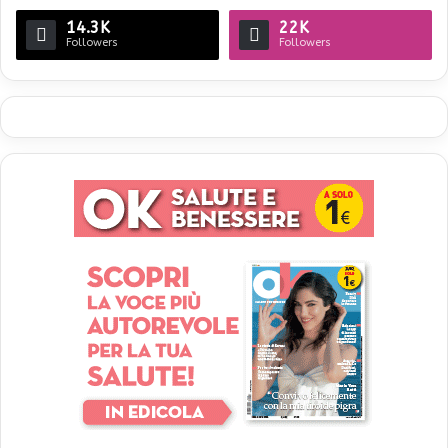
14.3K
22K
Followers
Followers