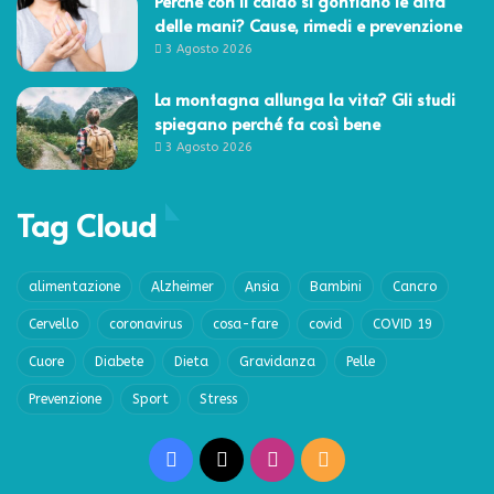
Perché con il caldo si gonfiano le dita
delle mani? Cause, rimedi e prevenzione
3 Agosto 2026
La montagna allunga la vita? Gli studi
spiegano perché fa così bene
3 Agosto 2026
Tag Cloud
alimentazione
Alzheimer
Ansia
Bambini
Cancro
Cervello
coronavirus
cosa-fare
covid
COVID 19
Cuore
Diabete
Dieta
Gravidanza
Pelle
Prevenzione
Sport
Stress
Facebook
X
Instagram
RSS