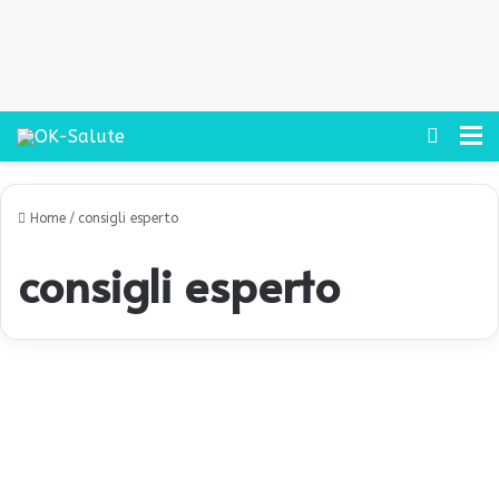
Cerca
M
Home
/
consigli esperto
consigli esperto
O
v
Prevenzione
a
i
o