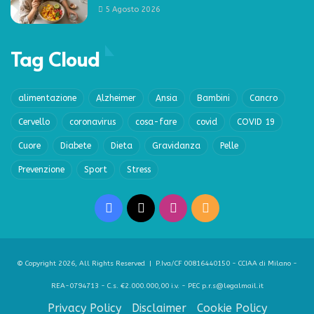
5 Agosto 2026
Tag Cloud
alimentazione
Alzheimer
Ansia
Bambini
Cancro
Cervello
coronavirus
cosa-fare
covid
COVID 19
Cuore
Diabete
Dieta
Gravidanza
Pelle
Prevenzione
Sport
Stress
Facebook
X
Instagram
RSS
© Copyright 2026, All Rights Reserved | P.Iva/CF 00816440150 - CCIAA di Milano -
REA-0794713 - C.s. €2.000.000,00 i.v. - PEC p.r.s@legalmail.it
Privacy Policy
Disclaimer
Cookie Policy