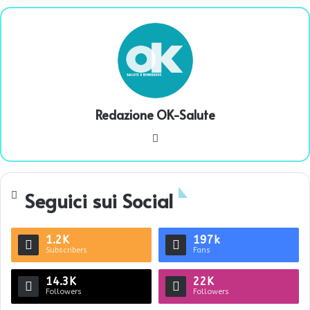
Redazione OK-Salute
We
bsi
te
Seguici sui Social
1.2K
197k
Subscribers
Fans
14.3K
22K
Followers
Followers