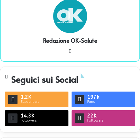
Redazione OK-Salute
We
bsi
te
Seguici sui Social
1.2K
197k
Subscribers
Fans
14.3K
22K
Followers
Followers