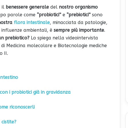
 il
benessere generale
del
nostro organismo
empo parole come
“probiotici”
e
“prebiotici”
sono
nostra
flora intestinale
, minacciata da patologie,
, influenze ambientali, è
sempre più importante
.
un prebiotico?
Lo spiega nella videointervista
o di Medicina molecolare e Biotecnologie mediche
 II.
intestino
on i probiotici già in gravidanza
come riconoscerli
cistite?