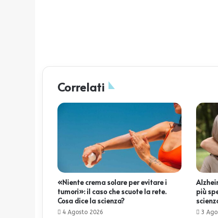
Correlati
«Niente crema solare per evitare i
Alzheim
tumori»: il caso che scuote la rete.
più sp
Cosa dice la scienza?
scienz
4 Agosto 2026
3 Ago