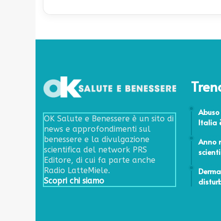
Tren
16 Aprile
Abuso d
OK Salute e Benessere è un sito di
Italia
news e approfondimenti sul
24 Febbr
benessere e la divulgazione
Anno 
scientifica del network PRS
scienti
Editore, di cui fa parte anche
16 Genna
Dermat
Radio LatteMiele.
distur
Scopri chi siamo