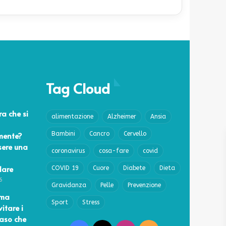
Tag Cloud
a che si
alimentazione
Alzheimer
Ansia
mente?
Bambini
Cancro
Cervello
sere una
coronavirus
cosa-fare
covid
lare
COVID 19
Cuore
Diabete
Dieta
6
Gravidanza
Pelle
Prevenzione
ema
Sport
Stress
vitare i
caso che