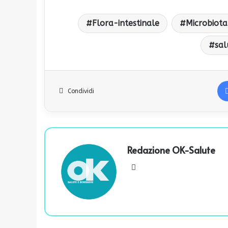
Flora-intestinale
Microbiota
sal
Condividi
Redazione OK-Salute
We
bsi
te