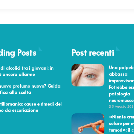
ding Posts
Post recenti
 2015
Una palpebr
i alcolici tra i giovani: in
abbassa
 è ancora allarme
improvvisa
aio 2014
nuovo profumo nuovo? Guida
Potrebbe es
fica alla scelta
patologia
neuromusco
io 2024
illomania: cause e rimedi del
5 Agosto 202
bo da escoriazione
«Niente cr
solare per e
tumori»: il 