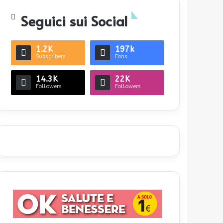
Seguici sui Social
1.2K
197k
Subscribers
Fans
14.3K
22K
Followers
Followers