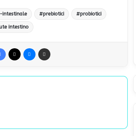
-intestinale
prebiotici
probiotici
ute intestino
Facebook
X
Messenger
Condividi via Email