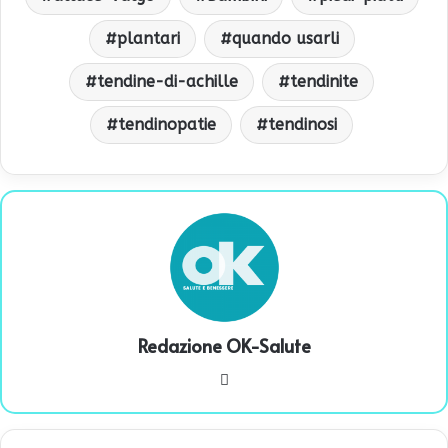
plantari
quando usarli
tendine-di-achille
tendinite
tendinopatie
tendinosi
Redazione OK-Salute
We
bsi
te