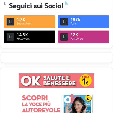
Seguici sui Social
1.2K
197k
Subscribers
Fans
14.3K
22K
Followers
Followers