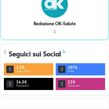
Redazione OK-Salute
We
bsi
te
Seguici sui Social
1.2K
197k
Subscribers
Fans
14.3K
22K
Followers
Followers