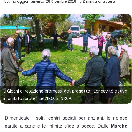
Ultimo aggiornamento: 28 Dicembre 2018
2 minuti di lettura
Giochi di relazione promossi dal progetto “Longevità attiva
in ambito rurale” dell'IRCCS INRCA
Dimenticate i soliti centri sociali per anziani, le noiose
partite a carte e le infinite sfide a bocce. Dalle
Marche