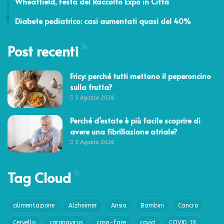
Wheatfield, Festa del Raccolto Expo in Città
4 Luglio 2023
Diabete pediatrico: casi aumentati quasi del 40%
Post recenti
Fricy: perché tutti mettono il peperoncino
sulla frutta?
5 Agosto 2026
Perché d’estate è più facile scoprire di
avere una fibrillazione atriale?
5 Agosto 2026
Tag Cloud
alimentazione
Alzheimer
Ansia
Bambini
Cancro
Cervello
coronavirus
cosa-fare
covid
COVID 19