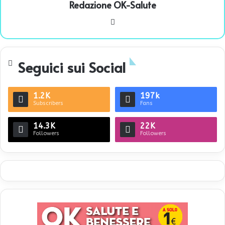
Redazione OK-Salute
We
bsi
te
Seguici sui Social
1.2K
197k
Subscribers
Fans
14.3K
22K
Followers
Followers