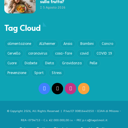
sulla frutta?
5 Agosto 2026
Tag Cloud
alimentazione
Alzheimer
Ansia
Bambini
Cancro
Cervello
coronavirus
cosa-fare
covid
COVID 19
Cuore
Diabete
Dieta
Gravidanza
Pelle
Prevenzione
Sport
Stress
Facebook
X
Instagram
RSS
© Copyright 2026, All Rights Reserved | P.Iva/CF 00816440150 - CCIAA di Milano -
REA-0794713 - C.s. €2.000.000,00 i.v. - PEC p.r.s@legalmail.it