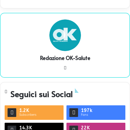
Redazione OK-Salute
We
bsi
te
Seguici sui Social
1.2K
197k
Subscribers
Fans
14.3K
22K