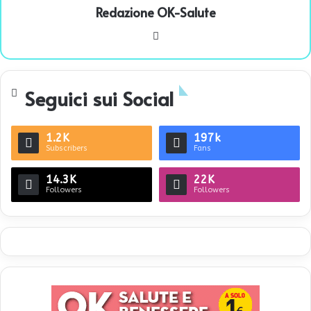
Redazione OK-Salute
We
bsi
te
Seguici sui Social
1.2K
197k
Subscribers
Fans
14.3K
22K
Followers
Followers