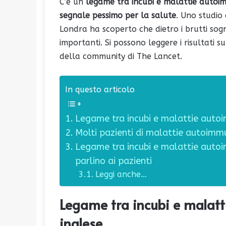
C’è un
legame tra incubi e malattie autoi
segnale pessimo per la salute
. Uno studio 
Londra ha scoperto che dietro i brutti sog
importanti. Si possono leggere i risultati sul
della community di The Lancet.
In questo articolo
Legame tra incubi e malattie autoim
Molti pazienti di malattie autoimm
Legame tra incubi e malattie auto
parlino ai pazienti
Leggi anche…
Legame tra incubi e malatt
inglese