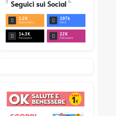
Seguici sui Social
1.2K
197k
Subscribers
Fans
14.3K
22K
Followers
Followers