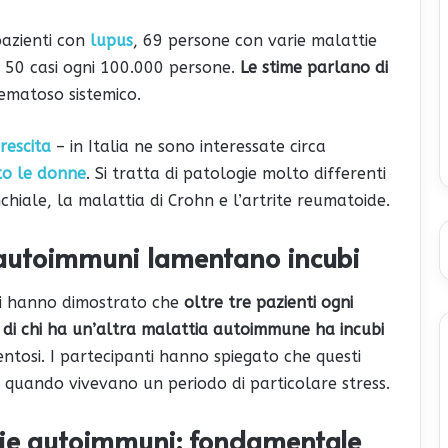
 pazienti con
lupus
, 69 persone con varie malattie
 i 50 casi ogni 100.000 persone.
Le stime parlano di
ematoso sistemico.
rescita
– in Italia ne sono interessate circa
to le donne
. Si tratta di patologie molto differenti
chiale, la malattia di Crohn e l’artrite reumatoide.
e autoimmuni lamentano incubi
oni hanno dimostrato che
oltre tre pazienti ogni
 di chi ha un’altra malattia autoimmune ha incubi
entosi. I partecipanti hanno spiegato che questi
 quando vivevano un periodo di particolare stress.
tie autoimmuni: fondamentale