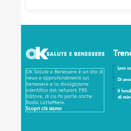
Tren
24 Febbr
Loro s
OK Salute e Benessere è un sito di
24 Febbr
news e approfondimenti sul
Di una
benessere e la divulgazione
23 Maggi
Il fon
scientifica del network PRS
di min
Editore, di cui fa parte anche
Radio LatteMiele.
Scopri chi siamo