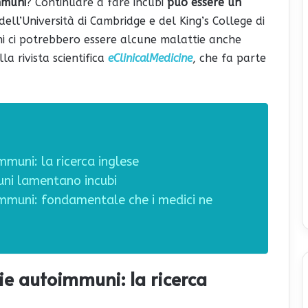
mmuni
? Continuare a fare incubi
può essere un
dell’Università di Cambridge e del King’s College di
ni ci potrebbero essere alcune malattie anche
la rivista scientifica
eClinicalMedicine
, che fa parte
muni: la ricerca inglese
uni lamentano incubi
immuni: fondamentale che i medici ne
ie autoimmuni: la ricerca