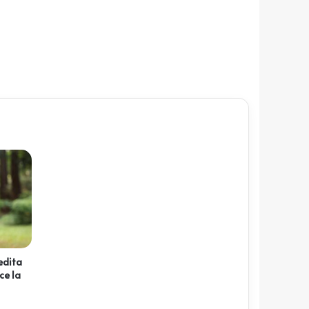
redita
ce la