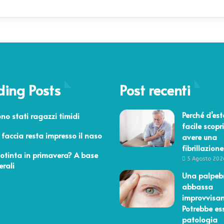
ding Posts
Post recenti
aio 2014
Perché d’est
ono stati ragazzi timidi
facile scopri
aio 2014
 faccia resta impresso il naso
avere una
fibrillazione
o 2021
dotinta in primavera? A base
5 Agosto 202
erali
Una palpebr
abbassa
improvvisa
Potrebbe es
patologia