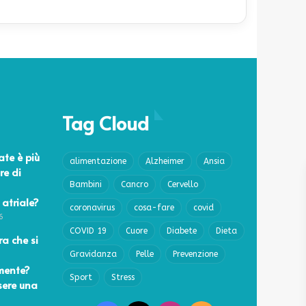
Tag Cloud
ate è più
alimentazione
Alzheimer
Ansia
re di
Bambini
Cancro
Cervello
 atriale?
coronavirus
cosa-fare
covid
6
COVID 19
Cuore
Diabete
Dieta
a che si
Gravidanza
Pelle
Prevenzione
mente?
Sport
Stress
sere una