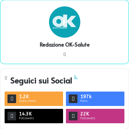
Redazione OK-Salute
We
bsi
te
Seguici sui Social
1.2K
197k
Subscribers
Fans
14.3K
22K
Followers
Followers