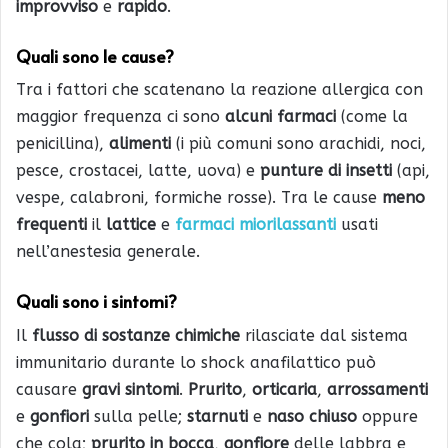
improvviso
e
rapido
.
Quali sono le cause?
Tra i fattori che scatenano la reazione allergica con
maggior frequenza ci sono
alcuni farmaci
(come la
penicillina),
alimenti
(i più comuni sono arachidi, noci,
pesce, crostacei, latte, uova) e
punture di insetti
(api,
vespe, calabroni, formiche rosse). Tra le cause
meno
frequenti
il
lattice
e
farmaci miorilassanti
usati
nell’anestesia generale.
Quali sono i sintomi?
Il
flusso di sostanze chimiche
rilasciate dal sistema
immunitario durante lo shock anafilattico può
causare
gravi sintomi
.
Prurito
,
orticaria
,
arrossamenti
e
gonfiori
sulla pelle;
starnuti
e
naso chiuso
oppure
che cola;
prurito in bocca
,
gonfiore
delle labbra e