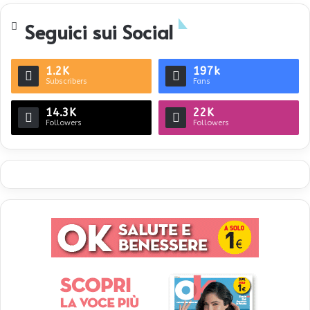
te
Seguici sui Social
1.2K
197k
Subscribers
Fans
14.3K
22K
Followers
Followers