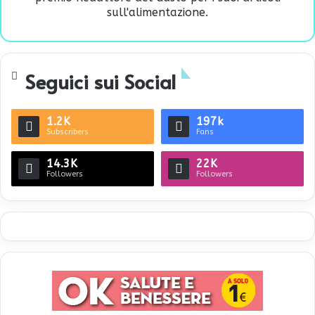
sull'alimentazione.
Seguici sui Social
1.2K
197k
Subscribers
Fans
14.3K
22K
Followers
Followers