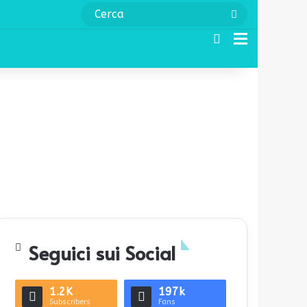
Cerca
Cerca
Menu
Seguici sui Social
1.2K
197k
Subscribers
Fans