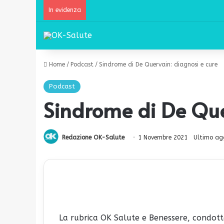
In evidenza
Home
/
Podcast
/
Sindrome di De Quervain: diagnosi e cure
Podcast
Sindrome di De Que
Redazione OK-Salute
1 Novembre 2021
Ultimo ag
La rubrica OK Salute e Benessere, condotta