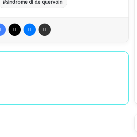
sindrome di de quervain
Facebook
X
Messenger
Condividi via Email