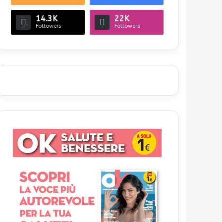
14.3K
22K
Followers
Followers