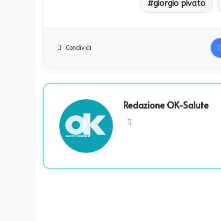
giorgio pivato
Condividi
Redazione OK-Salute
We
bsi
te