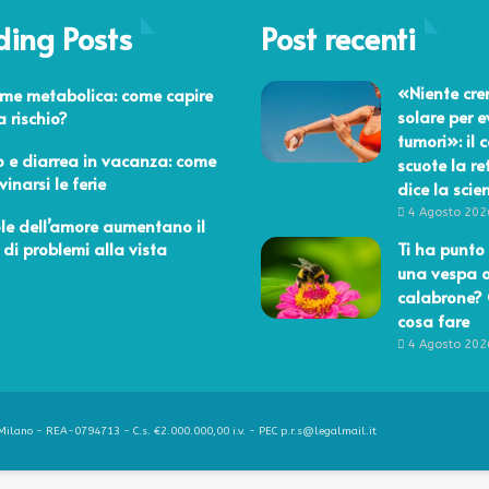
ding Posts
Post recenti
 2021
«Niente cr
me metabolica: come capire
solare per e
a rischio?
tumori»: il 
 2014
 e diarrea in vacanza: come
scuote la re
inarsi le ferie
dice la scie
4 Agosto 202
 2022
lole dell’amore aumentano il
o di problemi alla vista
Ti ha punto 
una vespa 
calabrone?
cosa fare
4 Agosto 202
ilano - REA-0794713 - C.s. €2.000.000,00 i.v. - PEC p.r.s@legalmail.it