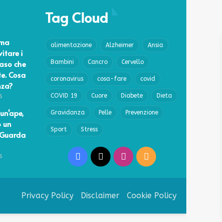
Tag Cloud
ema
alimentazione
Alzheimer
Ansia
vitare i
caso che
Bambini
Cancro
Cervello
te. Cosa
coronavirus
cosa-fare
covid
nza?
COVID 19
Cuore
Diabete
Dieta
6
un’ape,
Gravidanza
Pelle
Prevenzione
o un
Sport
Stress
 Guarda
Facebook
X
Instagram
RSS
6
Privacy Policy
Disclaimer
Cookie Policy