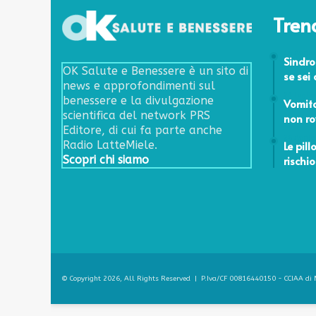
Tren
16 Aprile
Sindro
OK Salute e Benessere è un sito di
se sei 
news e approfondimenti sul
21 Luglio
benessere e la divulgazione
Vomito
scientifica del network PRS
non rov
Editore, di cui fa parte anche
26 Aprile
Le pil
Radio LatteMiele.
rischi
Scopri chi siamo
© Copyright 2026, All Rights Reserved | P.Iva/CF 00816440150 - CCIAA di M