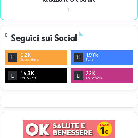
We
bsi
te
Seguici sui Social
1.2K
197k
Subscribers
Fans
14.3K
22K
Followers
Followers