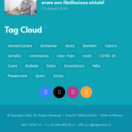
avere una fibrillazione atriale?
5 Agosto 2026
Tag Cloud
alimentazione
Alzheimer
Ansia
Bambini
Cancro
Cervello
coronavirus
cosa-fare
covid
COVID 19
Cuore
Diabete
Dieta
Gravidanza
Pelle
Prevenzione
Sport
Stress
Facebook
X
Instagram
RSS
© Copyright 2026, All Rights Reserved | P.Iva/CF 00816440150 - CCIAA di Milano -
REA-0794713 - C.s. €2.000.000,00 i.v. - PEC p.r.s@legalmail.it