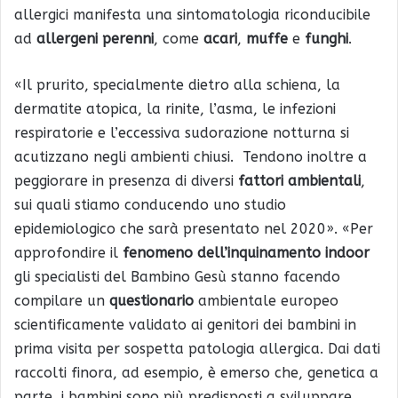
allergici manifesta una sintomatologia riconducibile
ad
allergeni perenni
, come
acari
,
muffe
e
funghi
.
«Il prurito, specialmente dietro alla schiena, la
dermatite atopica, la rinite, l’asma, le infezioni
respiratorie e l’eccessiva sudorazione notturna si
acutizzano negli ambienti chiusi. Tendono inoltre a
peggiorare in presenza di diversi
fattori ambientali
,
sui quali stiamo conducendo uno studio
epidemiologico che sarà presentato nel 2020». «Per
approfondire il
fenomeno dell’inquinamento indoor
gli specialisti del Bambino Gesù stanno facendo
compilare un
questionario
ambientale europeo
scientificamente validato ai genitori dei bambini in
prima visita per sospetta patologia allergica. Dai dati
raccolti finora, ad esempio, è emerso che, genetica a
parte, i bambini sono più predisposti a sviluppare