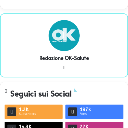
Redazione OK-Salute
We
bsi
te
Seguici sui Social
1.2K
197k
Subscribers
Fans
14.3K
22K