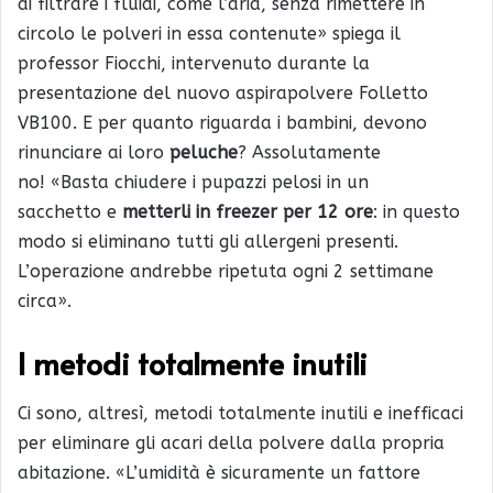
di filtrare i fluidi, come l’aria, senza rimettere in
circolo le polveri in essa contenute» spiega il
professor Fiocchi, intervenuto durante la
presentazione del nuovo aspirapolvere Folletto
VB100. E per quanto riguarda i bambini, devono
rinunciare ai loro
peluche
? Assolutamente
no! «Basta chiudere i pupazzi pelosi in un
sacchetto e
metterli in freezer per 12 ore
: in questo
modo si eliminano tutti gli allergeni presenti.
L’operazione andrebbe ripetuta ogni 2 settimane
circa».
I metodi totalmente inutili
Ci sono, altresì, metodi totalmente inutili e inefficaci
per eliminare gli acari della polvere dalla propria
abitazione. «L’umidità è sicuramente un fattore