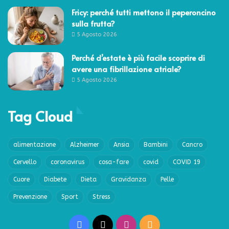
Fricy: perché tutti mettono il peperoncino
sulla frutta?
5 Agosto 2026
Perché d’estate è più facile scoprire di
avere una fibrillazione atriale?
5 Agosto 2026
Tag Cloud
alimentazione
Alzheimer
Ansia
Bambini
Cancro
Cervello
coronavirus
cosa-fare
covid
COVID 19
Cuore
Diabete
Dieta
Gravidanza
Pelle
Prevenzione
Sport
Stress
Facebook
X
Instagram
RSS