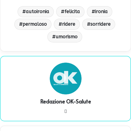
autoironia
felicita
ironia
permaloso
ridere
sorridere
umorismo
Redazione OK-Salute
We
bsi
te