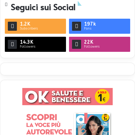
Seguici sui Social
1.2K
197k
Subscribers
Fans
14.3K
22K
Followers
Followers