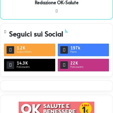
Redazione OK-Salute
We
bsi
te
Seguici sui Social
1.2K
197k
Subscribers
Fans
14.3K
22K
Followers
Followers