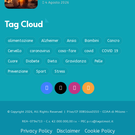
4 Agosto 2026
Tag Cloud
alimentazione
Alzheimer
Ansia
Bambini
Cancro
Cervello
coronavirus
cosa-fare
covid
COVID 19
Cuore
Diabete
Dieta
Gravidanza
Pelle
Prevenzione
Sport
Stress
Facebook
X
Instagram
RSS
© Copyright 2026, All Rights Reserved | P.Iva/CF 00816440150 - CCIAA di Milano -
REA-0794713 - C.s. €2.000.000,00 i.v. - PEC p.r.s@legalmail.it
Privacy Policy
Disclaimer
Cookie Policy