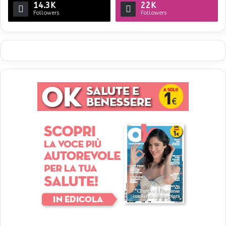
14.3K
22K
Followers
Followers