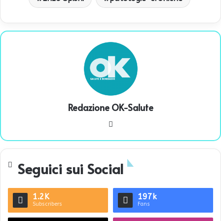
Redazione OK-Salute
We
bsi
te
Seguici sui Social
1.2K
197k
Subscribers
Fans