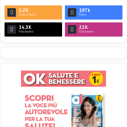
1.2K
197k
Subscribers
Fans
14.3K
22K
Followers
Followers