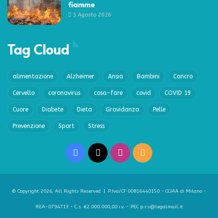
fiamme
5 Agosto 2026
Tag Cloud
alimentazione
Alzheimer
Ansia
Bambini
Cancro
Cervello
coronavirus
cosa-fare
covid
COVID 19
Cuore
Diabete
Dieta
Gravidanza
Pelle
Prevenzione
Sport
Stress
Facebook
X
Instagram
RSS
© Copyright 2026, All Rights Reserved | P.Iva/CF 00816440150 - CCIAA di Milano -
REA-0794713 - C.s. €2.000.000,00 i.v. - PEC p.r.s@legalmail.it