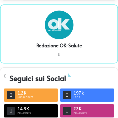
Redazione OK-Salute
We
bsi
te
Seguici sui Social
1.2K
197k
Subscribers
Fans
14.3K
22K
Followers
Followers