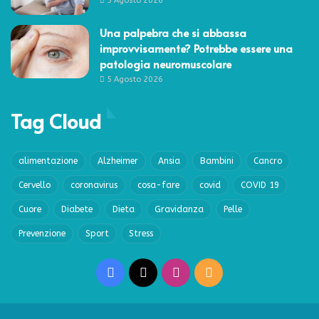
5 Agosto 2026
Una palpebra che si abbassa
improvvisamente? Potrebbe essere una
patologia neuromuscolare
5 Agosto 2026
Tag Cloud
alimentazione
Alzheimer
Ansia
Bambini
Cancro
Cervello
coronavirus
cosa-fare
covid
COVID 19
Cuore
Diabete
Dieta
Gravidanza
Pelle
Prevenzione
Sport
Stress
Facebook
X
Instagram
RSS