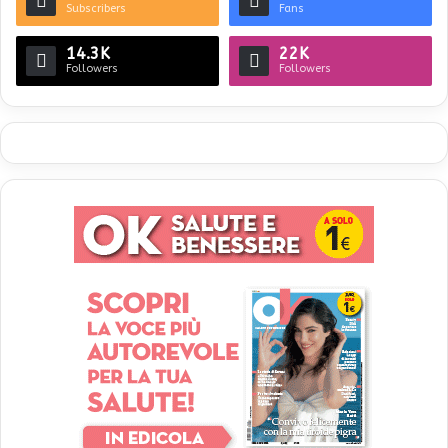
Subscribers
Fans
14.3K
22K
Followers
Followers