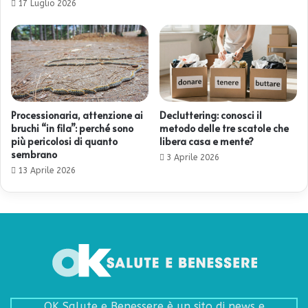
17 Luglio 2026
Processionaria, attenzione ai
Decluttering: conosci il
bruchi “in fila”: perché sono
metodo delle tre scatole che
più pericolosi di quanto
libera casa e mente?
sembrano
3 Aprile 2026
13 Aprile 2026
OK Salute e Benessere è un sito di news e