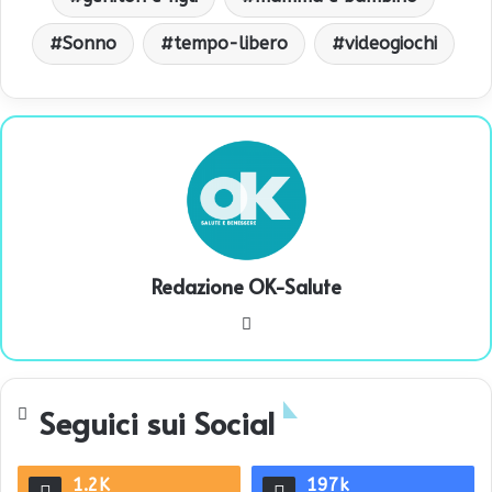
Sonno
tempo-libero
videogiochi
Redazione OK-Salute
We
bsi
te
Seguici sui Social
1.2K
197k